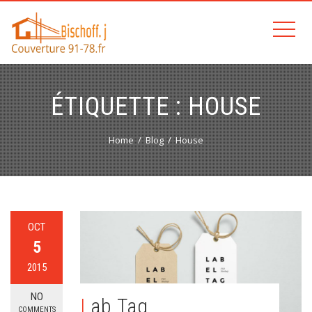
ÉTIQUETTE :
HOUSE
Home
Blog
House
OCT
5
2015
NO
Lab Tag
COMMENTS